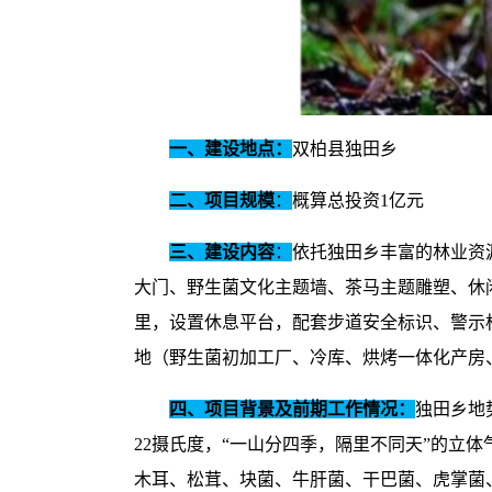
一、建设地点：
双柏县独田乡
二、项目规模
：
概算总投资1亿元
三、建设内容
：
依托独田乡丰富的林业资
大门、野生菌文化主题墙、茶马主题雕塑、休
里，设置休息平台，配套步道安全标识、警示
地（野生菌初加工厂、冷库、烘烤一体化产房、
四、
项目背景及前期工作情况
：
独田乡地势
22摄氏度，“一山分四季，隔里不同天”的立
木耳、松茸、块菌、牛肝菌、干巴菌、虎掌菌、