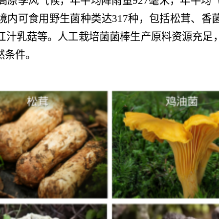
高原季风气候，年平均降雨量
927
毫米，年平均
境内可食用野生菌种类达
317
种，包括松茸、香
红汁乳菇等。人工栽培菌菌棒生产原料资源充足
然条件。