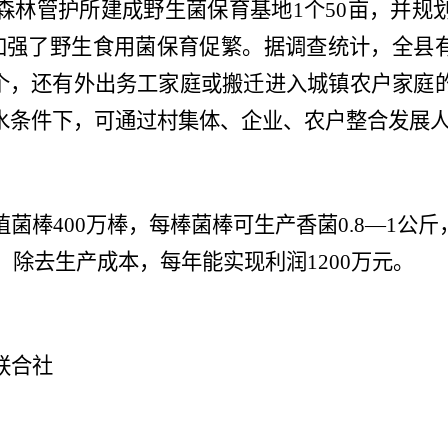
森林管护所建成野生菌保育基地
1
个
50
亩，并
规
加强了
野生食用菌保育促繁。
据调查
统计
，全县
个，还有外出务工家庭或搬迁进入城镇农户家庭
水条件下，可通过村集体、企业、农户整合发展
植菌棒
400
万棒，每棒菌棒可生产香菌
0.8
—
1
公斤
，除去生产成本，每年能实现利润
1200
万元。
联合社