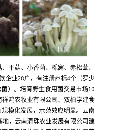
菇、平菇、小香菌、栎窝、赤松茸、
饮企业
28
户，有注册商标
4
个
（罗少
秀菌）。
培育
野生
食用菌交易市场
1
0
南祥鸿农牧业有限公司、双柏学建食
菌规模化发展，示范效应明显。
云南
基地，云南清珠农业发展有限公司建