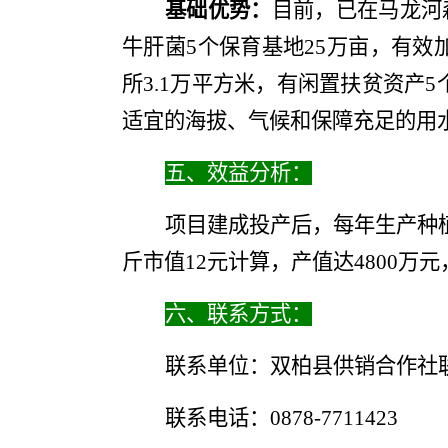
基础优势：
目前，
已在马龙河
牛肝菌
5
个保育基地
25
万亩，有效
所
3
.
1
万
平方米，有闲置扶贫资产
5
适宜的海拔、气候和保障充足的用
五、
效益分析：
项目建成投产后，每年生产种
斤市值
12
元计算
，
产值达
4800
万元
六、联系方式：
联系单位：双柏县供销合作社
联系电话：
0878-7711423