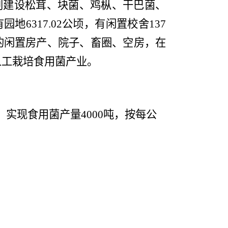
划建设
松茸、块菌、鸡枞、干巴菌、
有园地
6317.02
公顷，有闲置校舍
13
7
的闲置房产、院子、畜圈、空房，在
人工栽培食用菌产业。
，
实现食用菌产量
4000
吨，按每公