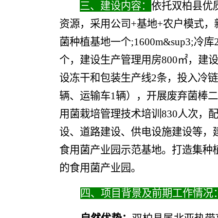
三、建设内容：
依托双柏县优
资源，采用公司
+
基地
+
农户模式，
菌种植基地一个
;1600
m&sup3;
冷库
个，建设生产管理用房
800
㎡，建
设冻干和包装生产线
2
条，投入冷链
辆、运输车
1
辆），开展废弃菌棒二
用菌栽培管理技术培训
830
人次，
设、道路建设、供电设施建设等，
食用菌产业园示范基地。打造集种
的食用菌产业
园
。
四、项目背景及前期工作情况