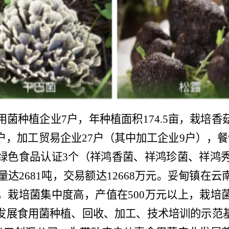
用菌种植企业
7
户，年种植面积
174.5
亩，栽培香
户，
加工贸易企业
27
户（其中加工企业
9
户），
餐
绿色食品认证
3
个（祥鸿香菌、祥鸿珍菌、祥鸿
量达
2681
吨，交易额达
12668
万元。妥甸
镇
在云
，栽培菌集中度高，产值在
500
万元以上，栽培
发展食用菌种植、回收、加工、技术培训的
示范