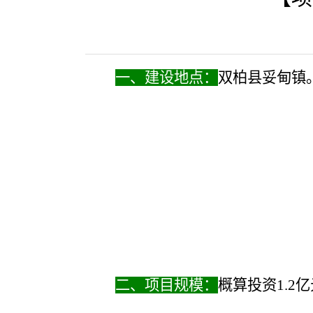
一、建设地点：
双柏县妥甸镇
二、项目规模：
概算投资
1.2
亿