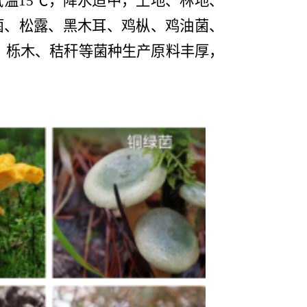
气温
15
℃，降水适中，土地、林地、
菌、松露、黑木耳、鸡枞、鸡油菌、
，栎木、秸秆等菌种生产原料丰厚，