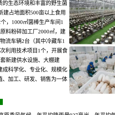
质的生态环境和丰富的野生菌
新建占地面积
500
亩以上食用
2
个，
1000
㎡菌棒生产车间
1
设原料粉碎加工厂
2000
㎡，建
物流车辆
2
台（其中冷藏车
1
次利用技术项目
1
个，开展食
配套新建供水设施、大棚建
建成科学化、专业化、规模化
植、加工、研发、销售为一体
：