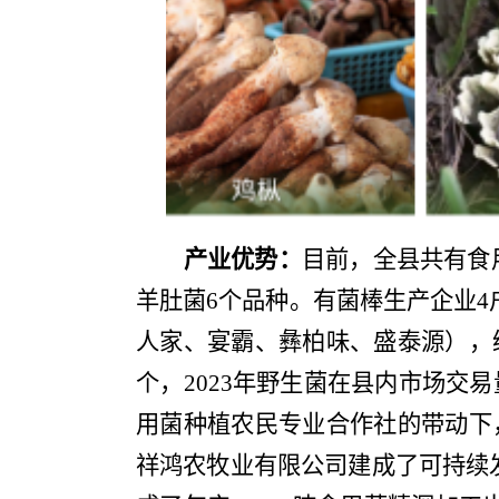
产业优势：
目前，全县共有食
羊肚菌
6
个品种。有
菌
棒生产企业
4
人家、宴霸、彝柏味、盛泰源），
个，
2023
年
野生菌在县内市场交易
用菌种植农民专业合
作社的带动下
祥鸿农牧业有限公司建成了可持续