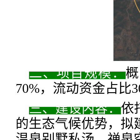
二、项目规模：
概
70%
，流动资金占比
3
三、建设内容：
依
的生态气候优势
，拟
温泉别墅私汤、禅泉