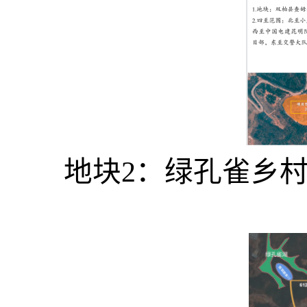
地块
2
：绿孔雀乡