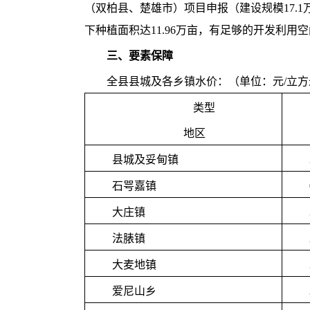
（双柏县、楚雄市）项目申报（建设规模17.
下种植面积达11.96万亩，有足够的开发利
三、要素保障
全县县城及各乡镇水价：（单位：元/立方
类型
地区
县城及妥甸镇
石咢嘉镇
大庄镇
法脿镇
大麦地镇
爱尼山乡