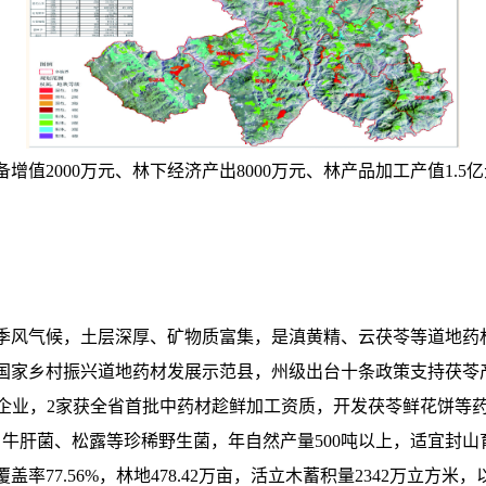
值2000万元、林下经济产出8000万元、林产品加工产值1.5
季风气候，土层深厚、矿物质富集，是滇黄精、云茯苓等道地药
批国家乡村振兴道地药材发展示范县，州级出台十条政策支持茯苓产
企业，2家获全省首批中药材趁鲜加工资质，开发茯苓鲜花饼等药
、牛肝菌、松露等珍稀野生菌，年自然产量500吨以上，适宜封
率77.56%，林地478.42万亩，活立木蓄积量2342万立方