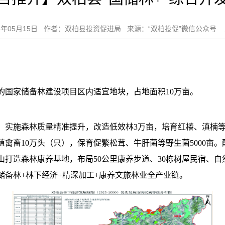
26年05月15日 作者：双柏县投资促进局 来源：“双柏投促”微信公众号 
的国家储备林建设项目区内适宜地块，占地面积10万亩。
地，实施森林质量精准提升，改造低效林3万亩，培育红椿、滇楠
禽畜10万头（只），保育促繁松茸、牛肝菌等野生菌5000亩
打造森林康养基地，布局50公里康养步道、30栋树屋民宿、自
储备林+林下经济+精深加工+康养文旅林业全产业链。