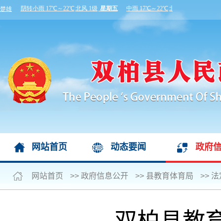
网站首页
动态要闻
政府
网站首页
>>
政府信息公开
>>
县教育体育局
>>
法