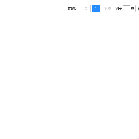
共6条
上页
1
下页
到第
页