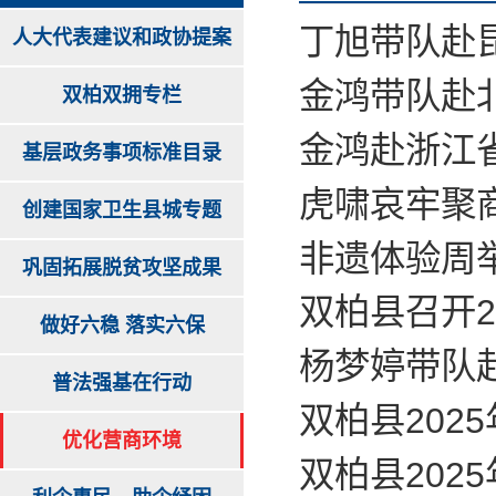
丁旭带队赴
人大代表建议和政协提案
金鸿带队赴
双柏双拥专栏
金鸿赴浙江
基层政务事项标准目录
虎啸哀牢聚商
创建国家卫生县城专题
非遗体验周
巩固拓展脱贫攻坚成果
双柏县召开2
做好六稳 落实六保
杨梦婷带队
普法强基在行动
双柏县202
优化营商环境
双柏县202