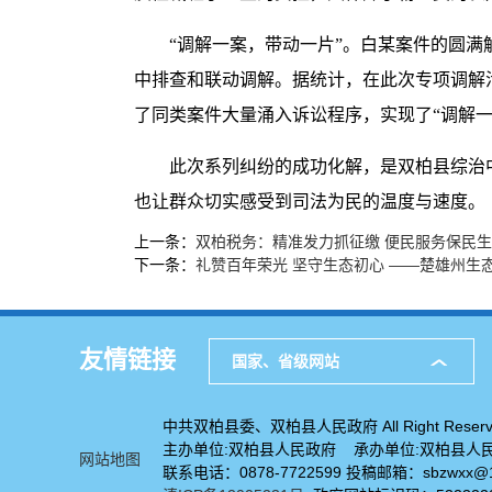
“调解一案，带动一片”。白某案件的圆
中排查和联动调解。据统计，在此次专项调解活
了同类案件大量涌入诉讼程序，实现了“调解一
此次系列纠纷的成功化解，是双柏县综治
也让群众切实感受到司法为民的温度与速度。
上一条：
双柏税务：精准发力抓征缴 便民服务保民
下一条：
礼赞百年荣光 坚守生态初心 ——楚雄州生
友情链接
国家、省级网站
中共双柏县委、双柏县人民政府 All Right Reserv
主办单位:双柏县人民政府 承办单位:双柏县人
网站地图
联系电话：0878-7722599 投稿邮箱：sbzwxx@1