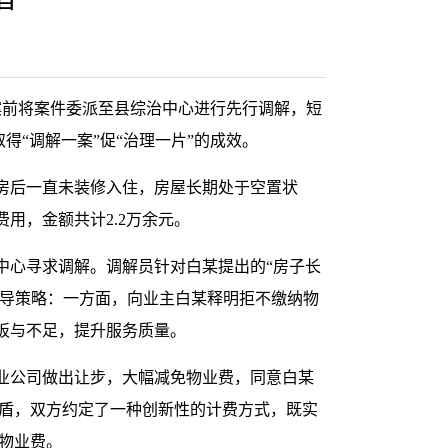
案前将案件委派至县综治中心进行先行调解，短
得“调解一案”促“治理一片”的成效。
房后一直未装修入住，房屋长期处于空置状
用，金额共计2.2万余元。
中心寻求调解。调解员针对白某提出的“房子长
疏导策略：一方面，向业主白某释明拒不缴纳物
板与不足，提升服务质量。
业公司做出让步，大幅减免物业费，同意白某
矛盾，双方约定了一种创新性的计费方式，既实
的物业费。