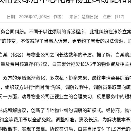
日期：2026年07月06日 作者： 来源：楚雄日报 点击：[
117
]
服务合同纠纷。不同于以往烦琐的诉讼程序，此批纠纷在法院立
和”的转变，不仅减轻了当事人诉累，更节约了宝贵的司法资源，取
白某（化名）与物业公司之间长达数年的矛盾。据了解，白某购
质量及费用核算存在异议，白某累计拖欠长达5年的物业费及相关费
，双方的矛盾逐渐激化，多次私下协商未果，最终申请至县综治
求，组织双方进行“面对面”沟通。调解过程中，调解员采取双向
另一方面，劝导物业公司正视业主的合理关切，反思服务中的短
达成和解协议，创新了当地物业纠纷调解的新模式。经协商，物
余元违约金等费用予以全额免除。调整标准，惠及长远，为解决根本
收缴率，实现了双赢。协议签订后，白某当场支付了1.5万元