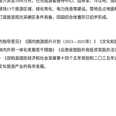
地投入资金1000万元，已完成游客接待中心、品茶室、冷饮吧、
场13个旅游区域、绿化亮化、电力改造等建设。营地总占地面积1
打造旅游观光采摘区条件具备，田园综合体雏形已初步形成。
导意见》《国内旅游提升计划（2023—2025年）》《文化和
快内外贸一体化发展若干措施》《云南省鼓励外商投资奖励办法
措施》《双柏县国民经济和社会发展第十四个五年规划和二〇三五
文化旅游产业的有序发展。