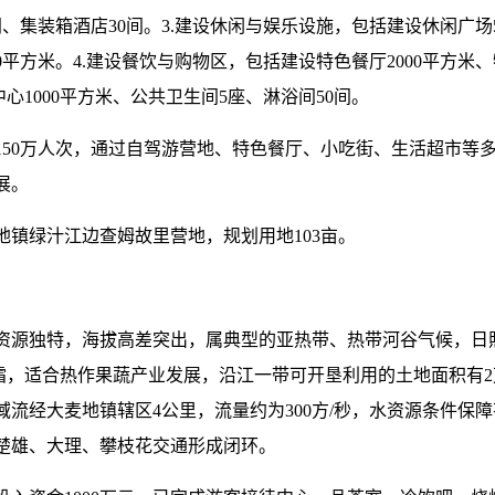
间、集装箱酒店30间。3.建设休闲与娱乐设施，包括建设休闲广场
0平方米。4.建设餐饮与购物区，包括建设特色餐厅2000平方米、特
心1000平方米、公共卫生间5座、淋浴间50间。
50万人次，通过自驾游营地、特色餐厅、小吃街、生活超市等多
展。
镇绿汁江边查姆故里营地，规划用地103亩。
资源独特，海拔高差突出，属典型的亚热带、热带河谷气候，日照
无霜，适合热作果蔬产业发展，沿江一带可开垦利用的土地面积有
流经大麦地镇辖区4公里，流量约为300方/秒，水资源条件保
楚雄、大理、攀枝花交通形成闭环。