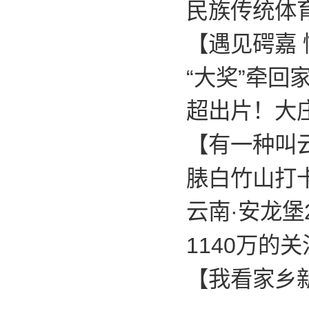
民族传统体
【遇见𥔲嘉
“大奖”牵回
超出片！大
【有一种叫云
脿白竹山打
云南·安龙堡
1140万的
【我看家乡