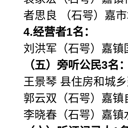
者思良 （石咢）嘉
4.经营者1
名：
刘洪军（石咢）嘉镇
（
五
）
旁听公民
3
名
王景琴 县住房和城
郭云双（石咢）嘉镇
李晓春（石咢）嘉镇