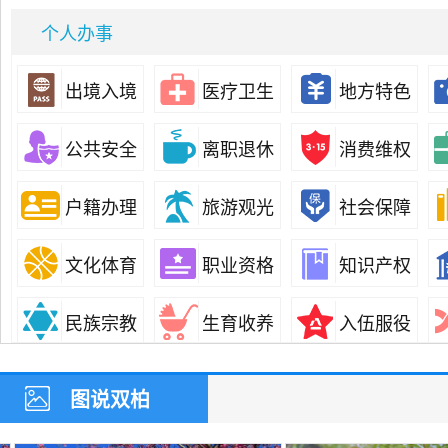
个人办事
出境入境
医疗卫生
地方特色
分类
公共安全
离职退休
消费维权
户籍办理
旅游观光
社会保障
文化体育
职业资格
知识产权
民族宗教
生育收养
入伍服役
准营准办
抵押质押
纳税缴费
图说双柏
优待抚恤
规划建设
住房保障