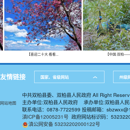
环保绿化
公用事业
死亡殡葬
【喜迎二十大·看看...
【中国·双柏——绿.
友情链接
国家、省级网站
州级
中共双柏县委、双柏县人民政府 All Right Reserv
主办单位:双柏县人民政府 承办单位:双柏县人
网站地图
联系电话：0878-7722599 投稿邮箱：sbzwxx@1
滇ICP备12005231号
政府网站标识码：5323220
滇公网安备 53232202000122号