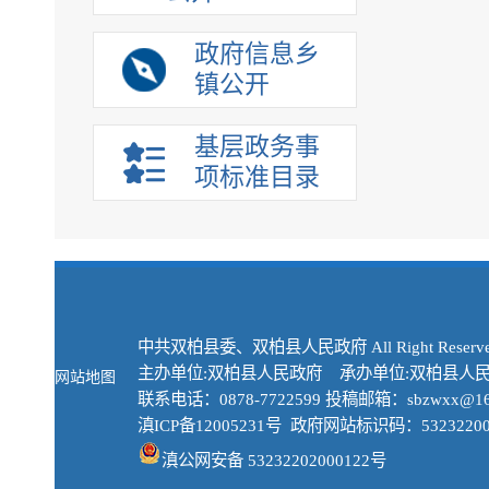
政府信息乡
镇公开
基层政务事
项标准目录
中共双柏县委、双柏县人民政府 All Right Reserve
主办单位:双柏县人民政府 承办单位:双柏县人
网站地图
联系电话：0878-7722599 投稿邮箱：sbzwxx@16
滇ICP备12005231号
政府网站标识码：53232200
滇公网安备 53232202000122号