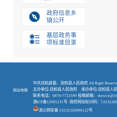
政府信息乡
镇公开
基层政务事
项标准目录
中共双柏县委、双柏县人民政府 All Right Reserve
主办单位:双柏县人民政府 承办单位:双柏县人
网站地图
联系电话：0878-7722599 投稿邮箱：sbzwxx@16
滇ICP备12005231号
政府网站标识码：53232200
滇公网安备 53232202000122号